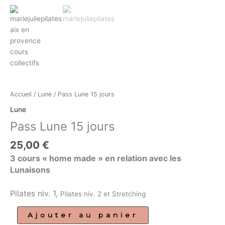
Accueil
/
Lune
/ Pass Lune 15 jours
Lune
Pass Lune 15 jours
25,00
€
3 cours « home made » en relation avec les
Lunaisons
Pilates niv. 1,
Pilates niv. 2 et Stretching
Ajouter au panier