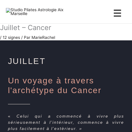
Aller
au
contenu
Juillet – Cancer
/
12 signes
/ Par
MarieRachel
JUILLET
Un voyage à travers
l'archétype du Cancer
«
Celui qui a commencé à vivre plus
sérieusement à l’intérieur, commence à vivre
plus facilement à l’extèrieur. »