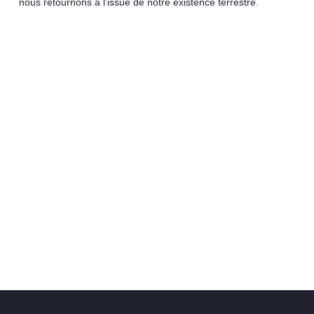
nous retournons à l’issue de notre existence terrestre.