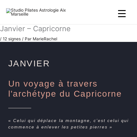
Aller
au
contenu
Janvier – Capricorne
/
12 signes
/ Par
MarieRachel
JANVIER
Un voyage à travers
l'archétype du Capricorne
«
Celui qui déplace la montagne, c’est celui qui
commence à enlever les petites pierres »